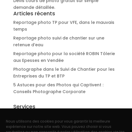
Devis cours de photo gratuit sur simple
demande détaillée.
Articles récents
Reportage photo TP pour VFE, dans le mauvais
temps
Reportage photo suivi de chantier sur une
retenue d’eau
Reportage photo pour la société ROBIN Tôlerie
aux Epesses en Vendée
Photographe dans le Suivi de Chantier pour les
Entreprises du TP et BTP
5 Astuces pour des Photos qui Captivent :
Conseils Photographe Corporate
Services
Reportage d’entreprise
Nous utilisons des cookies pour vous garantir la meilleure
Portraits photo de collaborateurs
expérience sur notre site web. Vous pouvez choisir si vous
souhaitez ou non consentir à notre utilisation des cookies via les