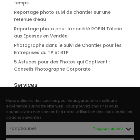
temps
Reportage photo suivi de chantier sur une
retenue d’eau
Reportage photo pour la société ROBIN Tôlerie
aux Epesses en Vendée
Photographe dans le Suivi de Chantier pour les
Entreprises du TP et BTP
5 Astuces pour des Photos qui Captivent :
Conseils Photographe Corporate
Services
Reportage d’entreprise
Nous utilisons des cookies pour vous garantir la meilleure
Portraits photo de collaborateurs
expérience sur notre site web. Vous pouvez choisir si vous
souhaitez ou non consentir à notre utilisation des cookies via les
Reportage photo industriel
options suivantes
Photographe Patrimoine, architecture et
Fonctionnel
Toujours activé
immobilier
Photographe agricole et agriculture