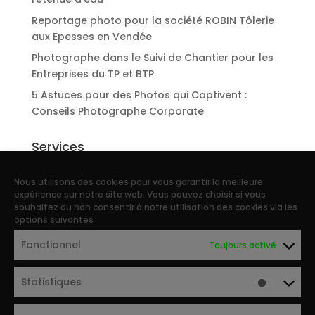
Reportage photo pour la société ROBIN Tôlerie
aux Epesses en Vendée
Photographe dans le Suivi de Chantier pour les
Entreprises du TP et BTP
5 Astuces pour des Photos qui Captivent :
Conseils Photographe Corporate
Services
Reportage d’entreprise
Nous utilisons des cookies pour vous garantir la meilleure
Portraits photo de collaborateurs
expérience sur notre site web. Vous pouvez choisir si vous
souhaitez ou non consentir à notre utilisation des cookies via les
Reportage photo industriel
options suivantes
Photographe Patrimoine, architecture et
Fonctionnel
Toujours activé
immobilier
Photographe agricole et agriculture
Statistiques
Photographe drone
Photographe corporate