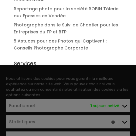
Reportage photo pour la société ROBIN Tôlerie
aux Epesses en Vendée
Photographe dans le Suivi de Chantier pour les
Entreprises du TP et BTP
5 Astuces pour des Photos qui Captivent :
Conseils Photographe Corporate
Services
Reportage d’entreprise
Nous utilisons des cookies pour vous garantir la meilleure
Portraits photo de collaborateurs
expérience sur notre site web. Vous pouvez choisir si vous
souhaitez ou non consentir à notre utilisation des cookies via les
Reportage photo industriel
options suivantes
Photographe Patrimoine, architecture et
Fonctionnel
Toujours activé
immobilier
Photographe agricole et agriculture
Statistiques
Photographe drone
Photographe corporate