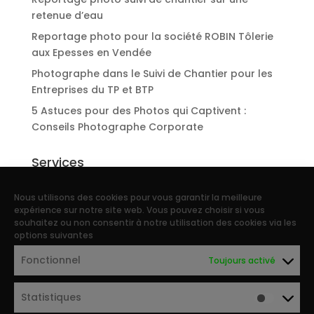
retenue d’eau
Reportage photo pour la société ROBIN Tôlerie
aux Epesses en Vendée
Photographe dans le Suivi de Chantier pour les
Entreprises du TP et BTP
5 Astuces pour des Photos qui Captivent :
Conseils Photographe Corporate
Services
Reportage d’entreprise
Nous utilisons des cookies pour vous garantir la meilleure
Portraits photo de collaborateurs
expérience sur notre site web. Vous pouvez choisir si vous
souhaitez ou non consentir à notre utilisation des cookies via les
Reportage photo industriel
options suivantes
Photographe Patrimoine, architecture et
Fonctionnel
Toujours activé
immobilier
Photographe agricole et agriculture
Statistiques
Photographe drone